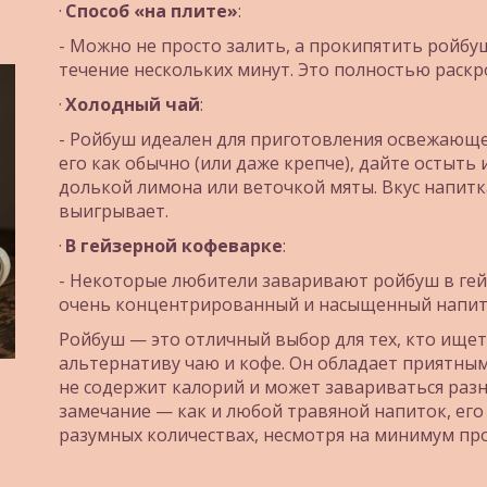
· 
Способ «на плите»
:
- Можно не просто залить, а прокипятить ройбуш
течение нескольких минут. Это полностью раскро
· 
Холодный чай
:
- Ройбуш идеален для приготовления освежающег
его как обычно (или даже крепче), дайте остыть 
долькой лимона или веточкой мяты. Вкус напитка
выигрывает.
· 
В гейзерной кофеварке
:
- Некоторые любители заваривают ройбуш в гейз
очень концентрированный и насыщенный напит
Ройбуш — это отличный выбор для тех, кто ищет
альтернативу чаю и кофе. Он обладает приятным,
не содержит калорий и может завариваться разн
замечание — как и любой травяной напиток, его 
разумных количествах, несмотря на минимум пр