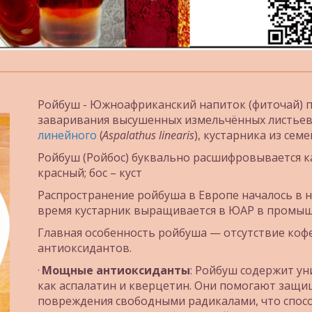
Ройбуш - Южноафриканский напиток (фиточай) п
заваривания высушенных измельчённых листьев 
линейного
 (
Aspalathus linearis
), кустарника из сем
Ройбуш (Ройбос) буквально расшифровывается как
красный; бос – куст
Распространение ройбуша в Европе началось в на
время кустарник выращивается в ЮАР в промыш
Главная особенность ройбуша — отсутствие кофе
антиоксидантов.
· 
Мощные антиоксиданты
: Ройбуш содержит ун
как аспалатин и кверцетин. Они помогают защищ
повреждения свободными радикалами, что спосо