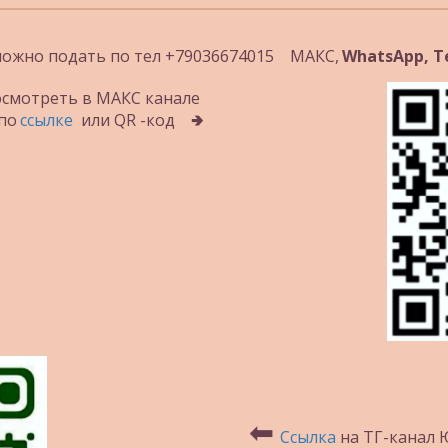
ожно подать по тел +79036674015    МАКС, 
WhatsApp, T
смотреть в МАКС канале 
по 
ссылке
  или QR -код    🢂
⬅
Ссылка
 на ТГ-канал