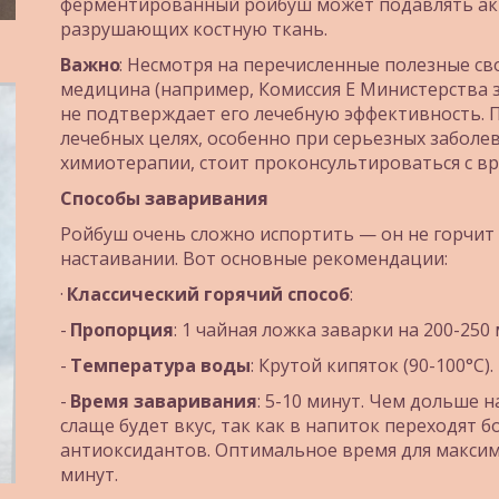
ферментированный ройбуш может подавлять акт
разрушающих костную ткань.
Важно
: Несмотря на перечисленные полезные св
медицина (например, Комиссия E Министерства 
не подтверждает его лечебную эффективность. П
лечебных целях, особенно при серьезных заболев
химиотерапии, стоит проконсультироваться с вр
Способы заваривания
Ройбуш очень сложно испортить — он не горчит 
настаивании. Вот основные рекомендации:
· 
Классический горячий способ
:
- 
Пропорция
: 1 чайная ложка заварки на 200-250
- 
Температура воды
: Крутой кипяток (90-100°C).
- 
Время заваривания
: 5-10 минут. Чем дольше н
слаще будет вкус, так как в напиток переходят 
антиоксидантов. Оптимальное время для максима
минут.