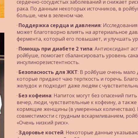
сердечно-сосудистых заболеваний и снижает рис
рака. По данным некоторых источников, в ройбу
больше, чем в зеленом чае.
· 
Поддержка сердца и давления
: Исследования
может благотворно влиять на артериальное давл
фермента, который его повышает, и улучшать ур
· 
Помощь при диабете 2 типа
: Антиоксидант ас
ройбуше, помогает сбалансировать уровень сахар
инсулинорезистентность.
· 
Безопасность для ЖКТ
: В ройбуше очень мало 
которые придают чаю терпкость и горечь. Благо
желудок и подходит даже людям с чувствитель
· 
Без кофеина
: Напиток могут без опасений пить
вечер, люди, чувствительные к кофеину, а также
кормящие женщины (в умеренных количествах). 
совместимости с грудным вскармливанием, ройб
«Очень низкий риск».
· 
Здоровье костей
: Некоторые данные указывают