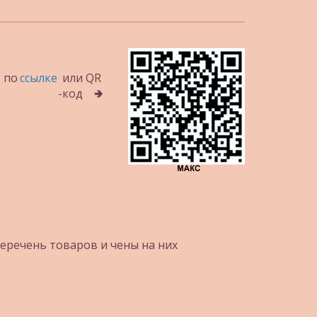
 по 
ссылке
  или QR 
-код    🢂
перечень товаров и чены на них