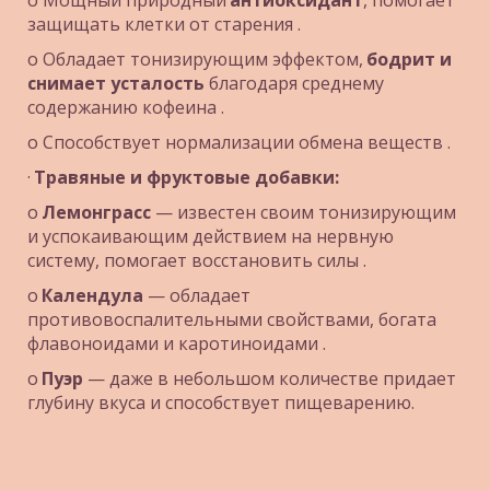
o Мощный природный 
антиоксидант
, помогает 
защищать клетки от старения .
o Обладает тонизирующим эффектом, 
бодрит и 
снимает усталость
 благодаря среднему 
содержанию кофеина .
o Способствует нормализации обмена веществ .
· 
Травяные и фруктовые добавки:
o 
Лемонграсс
 — известен своим тонизирующим 
и успокаивающим действием на нервную 
систему, помогает восстановить силы .
o 
Календула
 — обладает 
противовоспалительными свойствами, богата 
флавоноидами и каротиноидами .
o 
Пуэр
 — даже в небольшом количестве придает 
глубину вкуса и способствует пищеварению.